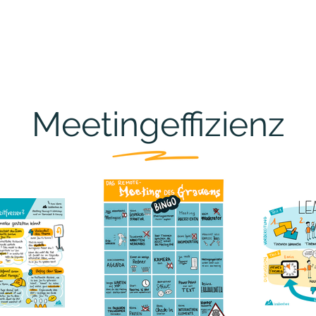
Portfolio
Events
Downloads
Über
Meetingeffizienz