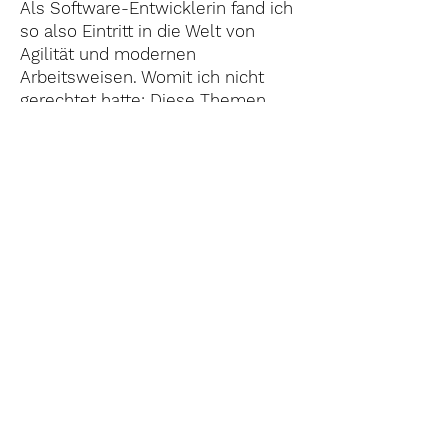
Als Software-Entwicklerin fand ich
so also Eintritt in die Welt von
Agilität und modernen
Arbeitsweisen. Womit ich nicht
gerechtet hatte: Diese Themen
faszinierten mich bald noch mehr
als Javascript-Oberflächen und
technische Schnittstellen. Auch die
Kommunikation in Projekten und
ganz allgemein zwischen
Menschen ist dabei immer weiter
in meinen Fokus gerückt - in den
Fokus meiner bewussten
Beobachtungen genauso wie
meiner eigenen Selbstreflexion.
Heute schätze ich mich mehr als
glücklich, seit mehr als 5 Jahren
als Beraterin, Trainerin und
Moderatorin Tätigkeiten nachgehen